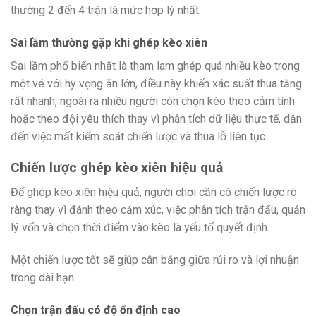
thường 2 đến 4 trận là mức hợp lý nhất.
Sai lầm thường gặp khi ghép kèo xiên
Sai lầm phổ biến nhất là tham lam ghép quá nhiều kèo trong
một vé với hy vọng ăn lớn, điều này khiến xác suất thua tăng
rất nhanh, ngoài ra nhiều người còn chọn kèo theo cảm tính
hoặc theo đội yêu thích thay vì phân tích dữ liệu thực tế, dẫn
đến việc mất kiểm soát chiến lược và thua lỗ liên tục.
Chiến lược ghép kèo xiên hiệu quả
Để ghép kèo xiên hiệu quả, người chơi cần có chiến lược rõ
ràng thay vì đánh theo cảm xúc, việc phân tích trận đấu, quản
lý vốn và chọn thời điểm vào kèo là yếu tố quyết định.
Một chiến lược tốt sẽ giúp cân bằng giữa rủi ro và lợi nhuận
trong dài hạn.
Chọn trận đấu có độ ổn định cao