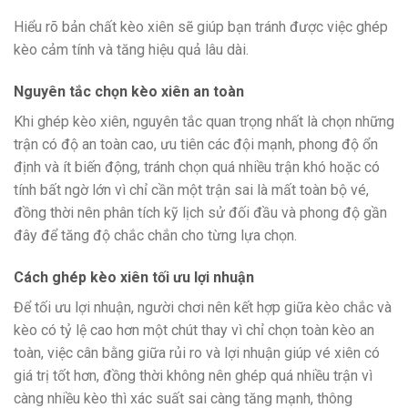
Hiểu rõ bản chất kèo xiên sẽ giúp bạn tránh được việc ghép
kèo cảm tính và tăng hiệu quả lâu dài.
Nguyên tắc chọn kèo xiên an toàn
Khi ghép kèo xiên, nguyên tắc quan trọng nhất là chọn những
trận có độ an toàn cao, ưu tiên các đội mạnh, phong độ ổn
định và ít biến động, tránh chọn quá nhiều trận khó hoặc có
tính bất ngờ lớn vì chỉ cần một trận sai là mất toàn bộ vé,
đồng thời nên phân tích kỹ lịch sử đối đầu và phong độ gần
đây để tăng độ chắc chắn cho từng lựa chọn.
Cách ghép kèo xiên tối ưu lợi nhuận
Để tối ưu lợi nhuận, người chơi nên kết hợp giữa kèo chắc và
kèo có tỷ lệ cao hơn một chút thay vì chỉ chọn toàn kèo an
toàn, việc cân bằng giữa rủi ro và lợi nhuận giúp vé xiên có
giá trị tốt hơn, đồng thời không nên ghép quá nhiều trận vì
càng nhiều kèo thì xác suất sai càng tăng mạnh, thông