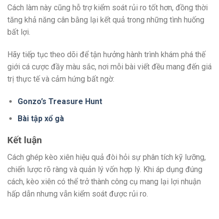
Cách làm này cũng hỗ trợ kiểm soát rủi ro tốt hơn, đồng thời
tăng khả năng cân bằng lại kết quả trong những tình huống
bất lợi.
Hãy tiếp tục theo dõi để tận hưởng hành trình khám phá thế
giới cá cược đầy màu sắc, nơi mỗi bài viết đều mang đến giá
trị thực tế và cảm hứng bất ngờ:
Gonzo’s Treasure Hunt
Bài tập xổ gà
Kết luận
Cách ghép kèo xiên hiệu quả đòi hỏi sự phân tích kỹ lưỡng,
chiến lược rõ ràng và quản lý vốn hợp lý. Khi áp dụng đúng
cách, kèo xiên có thể trở thành công cụ mang lại lợi nhuận
hấp dẫn nhưng vẫn kiểm soát được rủi ro.