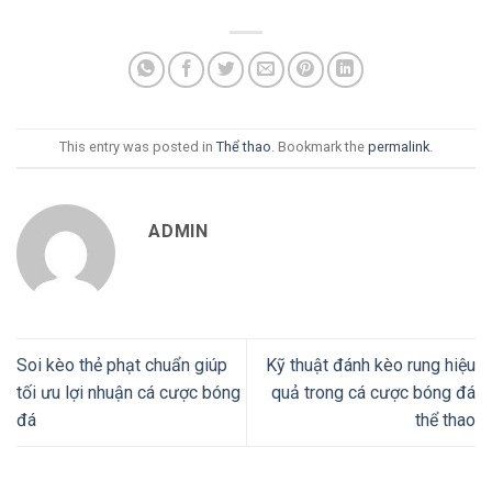
This entry was posted in
Thể thao
. Bookmark the
permalink
.
ADMIN
Soi kèo thẻ phạt chuẩn giúp
Kỹ thuật đánh kèo rung hiệu
tối ưu lợi nhuận cá cược bóng
quả trong cá cược bóng đá
đá
thể thao