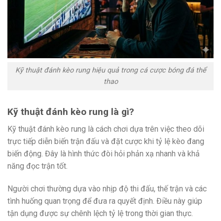
Kỹ thuật đánh kèo rung hiệu quả trong cá cược bóng đá thể
thao
Kỹ thuật đánh kèo rung là gì?
Kỹ thuật đánh kèo rung là cách chơi dựa trên việc theo dõi
trực tiếp diễn biến trận đấu và đặt cược khi tỷ lệ kèo đang
biến động. Đây là hình thức đòi hỏi phản xạ nhanh và khả
năng đọc trận tốt.
Người chơi thường dựa vào nhịp độ thi đấu, thế trận và các
tình huống quan trọng để đưa ra quyết định. Điều này giúp
tận dụng được sự chênh lệch tỷ lệ trong thời gian thực.