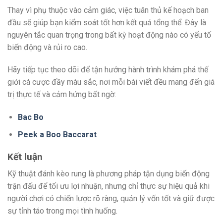
Thay vì phụ thuộc vào cảm giác, việc tuân thủ kế hoạch ban
đầu sẽ giúp bạn kiểm soát tốt hơn kết quả tổng thể. Đây là
nguyên tắc quan trọng trong bất kỳ hoạt động nào có yếu tố
biến động và rủi ro cao.
Hãy tiếp tục theo dõi để tận hưởng hành trình khám phá thế
giới cá cược đầy màu sắc, nơi mỗi bài viết đều mang đến giá
trị thực tế và cảm hứng bất ngờ:
Bac Bo
Peek a Boo Baccarat
Kết luận
Kỹ thuật đánh kèo rung là phương pháp tận dụng biến động
trận đấu để tối ưu lợi nhuận, nhưng chỉ thực sự hiệu quả khi
người chơi có chiến lược rõ ràng, quản lý vốn tốt và giữ được
sự tỉnh táo trong mọi tình huống.